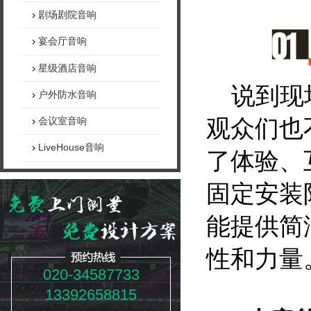
剧场剧院音响
宴会厅音响
星级酒店音响
说到现
户外防水音响
观众们也
会议室音响
LiveHouse音响
了体验、
固定安装
能提供简
性和力量
020-34587733
13392658815