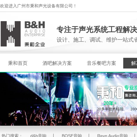
欢迎进入广州市秉和声光设备有限公司！
专注于声光系统工程解
设计、施工、调试、维护一站式
秉和首页
酒吧解决方案
音乐餐吧方案
解
热门搜索：
d&b音响
丨
BOSE音响
丨
Reyn Audio音响
丨