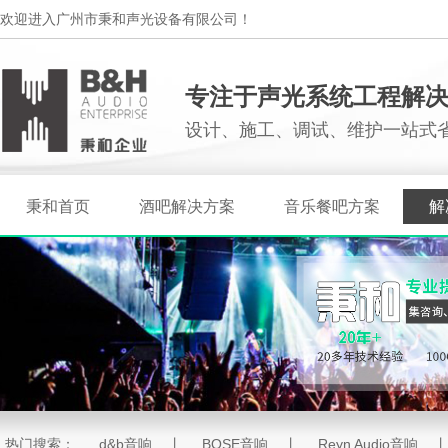
欢迎进入广州市秉和声光设备有限公司！
专注于声光系统工程解
设计、施工、调试、维护一站式
秉和首页
酒吧解决方案
音乐餐吧方案
解
热门搜索：
d&b音响
丨
BOSE音响
丨
Reyn Audio音响
丨