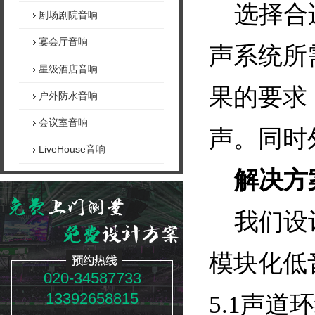
选择合
剧场剧院音响
宴会厅音响
声系统所
星级酒店音响
果的要求
户外防水音响
会议室音响
声。同时
LiveHouse音响
解决方
我们设计
模块化低
020-34587733
13392658815
5.1声