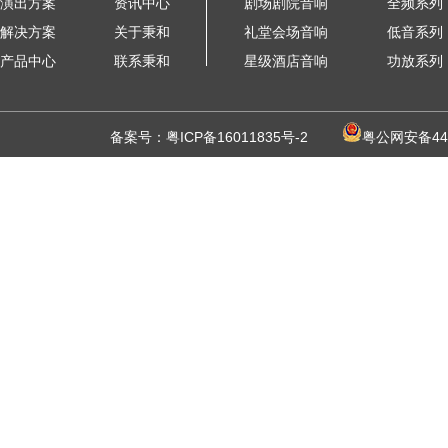
演出方案
资讯中心
剧场剧院音响
全频系列
解决方案
关于秉和
礼堂会场音响
低音系列
产品中心
联系秉和
星级酒店音响
功放系列
备案号：
粤ICP备16011835号-2
粤公网安备440