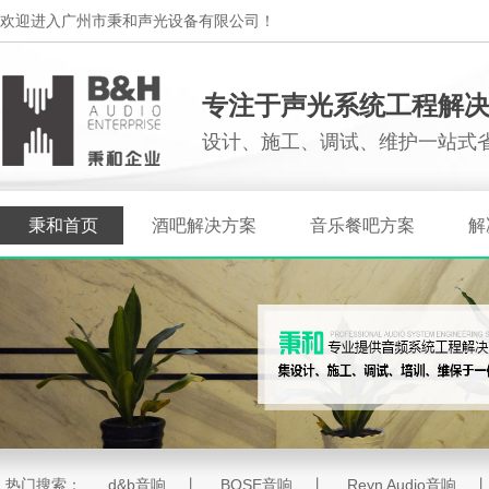
欢迎进入广州市秉和声光设备有限公司！
专注于声光系统工程解
设计、施工、调试、维护一站式
秉和首页
酒吧解决方案
音乐餐吧方案
解
热门搜索：
d&b音响
丨
BOSE音响
丨
Reyn Audio音响
丨