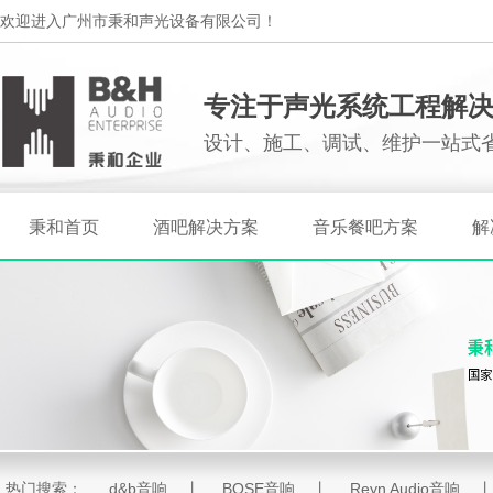
欢迎进入广州市秉和声光设备有限公司！
专注于声光系统工程解
设计、施工、调试、维护一站式
秉和首页
酒吧解决方案
音乐餐吧方案
解
热门搜索：
d&b音响
丨
BOSE音响
丨
Reyn Audio音响
丨